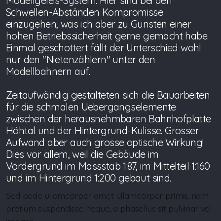
Modellgeleis-System. Hier sind bei den
Schwellen-Abständen Kompromisse
einzugehen, was ich aber zu Gunsten einer
hohen Betriebssicherheit gerne gemacht habe.
Einmal geschottert fällt der Unterschied wohl
nur den "Nietenzählern" unter den
Modellbahnern auf.
Zeitaufwändig gestalteten sich die Bauarbeiten
für die schmalen Uebergangselemente
zwischen der herausnehmbaren Bahnhofplatte
Höhtal und der Hintergrund-Kulisse. Grosser
Aufwand aber auch grosse optische Wirkung!
Dies vor allem, weil die Gebäude im
Vordergrund im Massstab 1:87, im Mittelteil 1:160
und im Hintergrund 1:200 gebaut sind.
Sed pede ullamcorper amet ullamcorper primis, nam
pretium suspendisse neque, a phasellus sit pulvinar vel
integer.